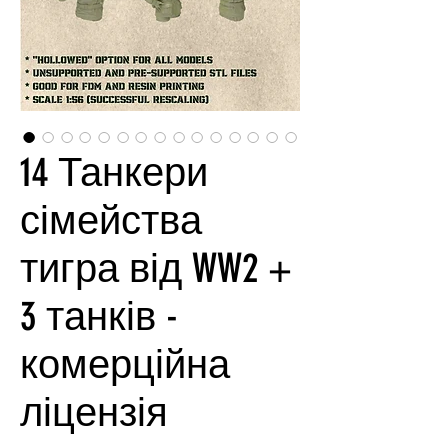
14 Танкери
сімейства
тигра від WW2 +
3 танків -
комерційна
ліцензія