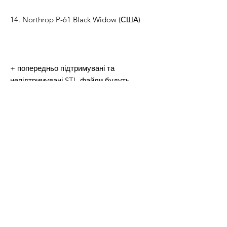
14. Northrop P-61 Black Widow (США)
+ попередньо підтримувані та
непідтримувані STL-файли будуть
включені з масштабом (1/200)
+можливість зміни розміру файлів під
інші масштаби.
+ підставка для кріплення на площині
Підходить для FDM та RESIN друку. Ця
покупка дає право на друк тільки для