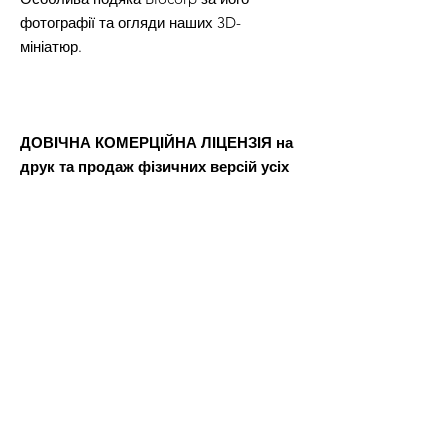
фотографії та огляди наших 3D-
мініатюр.
ДОВІЧНА КОМЕРЦІЙНА ЛІЦЕНЗІЯ на
друк та продаж фізичних версій усіх
STL-файлів з цієї пропозиції.
Після оплати ви отримаєте файл Word,
в якому буде посилання для завантаження файлів 3D-
моделі.